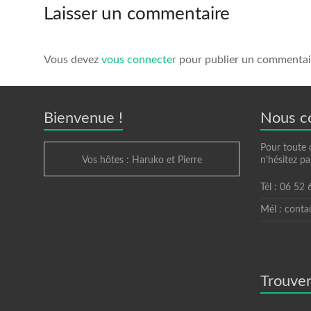
Laisser un commentaire
Vous devez
vous connecter
pour publier un commentai
Bienvenue !
Nous c
Pour toute 
Vos hôtes : Haruko et Pierre
n’hésitez pa
Tél : 06 52
Mél : conta
Trouver