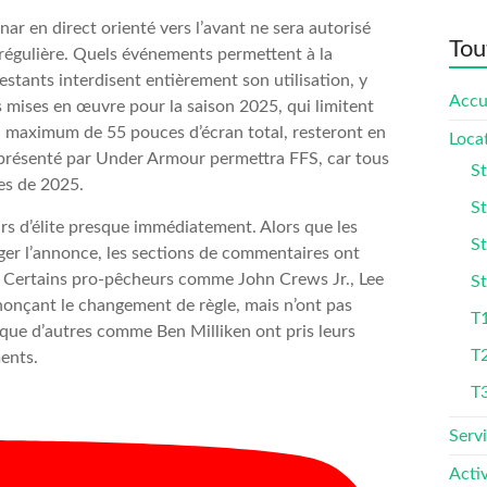
nar en direct orienté vers l’avant ne sera autorisé
Tou
 régulière. Quels événements permettent à la
stants interdisent entièrement son utilisation, y
Accu
ns mises en œuvre pour la saison 2025, qui limitent
n maximum de 55 pouces d’écran total, resteront en
Loca
 présenté par Under Armour permettra FFS, car tous
St
les de 2025.
St
urs d’élite presque immédiatement. Alors que les
St
er l’annonce, les sections de commentaires ont
n. Certains pro-pêcheurs comme John Crews Jr., Lee
St
nnonçant le changement de règle, mais n’ont pas
T1
s que d’autres comme Ben Milliken ont pris leurs
T
ments.
T
Serv
Activ