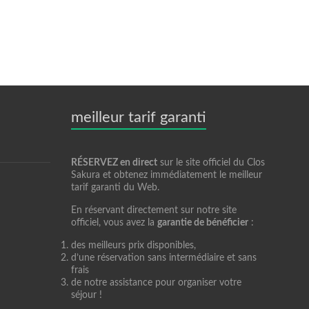
meilleur tarif garanti
RÉSERVEZ en direct
sur le site officiel du Clos
Sakura et obtenez immédiatement le meilleur
tarif garanti du Web.
En réservant directement sur notre site
officiel, vous avez la
garantie de bénéficier
:
des meilleurs prix disponibles,
d’une réservation sans intermédiaire et sans
frais
de notre assistance pour organiser votre
séjour !