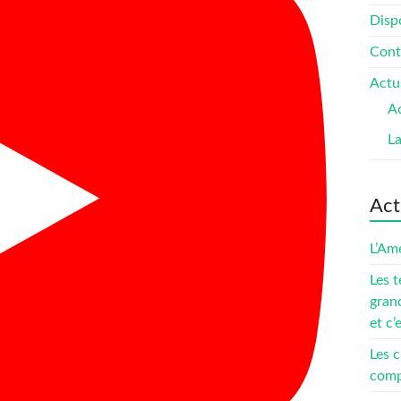
Dispo
Cont
Actu
Ac
L
Act
L’Amé
Les t
gran
et c’
Les c
compé