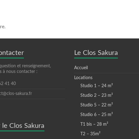
re.
ontacter
Le Clos Sakura
question et renseignement,
Accueil
s à nous contacter :
Locations
 62 41 40
Studio 1 – 24 m²
ct@clos-sakura.fr
Studio 2 – 23 m²
Studio 5 – 22 m²
Studio 6 – 25 m²
 le Clos Sakura
T1 bis – 28 m²
T2 – 35m²