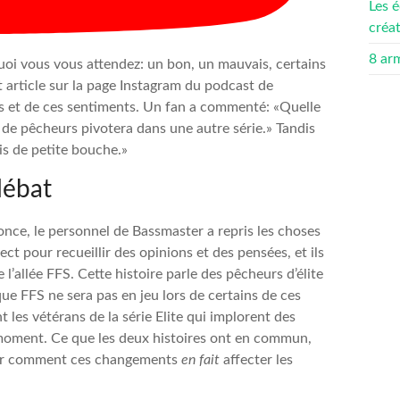
Les é
créa
8 ar
oi vous vous attendez: un bon, un mauvais, certains
t article sur la page Instagram du podcast de
s et de ces sentiments. Un fan a commenté: «Quelle
de pêcheurs pivotera dans une autre série.» Tandis
ois de petite bouche.»
débat
once, le personnel de Bassmaster a repris les choses
ct pour recueillir des opinions et des pensées, et ils
l’allée FFS. Cette histoire parle des pêcheurs d’élite
que FFS ne sera pas en jeu lors de certains de ces
les vétérans de la série Elite qui implorent des
 moment. Ce que les deux histoires ont en commun,
oir comment ces changements
en fait
affecter les