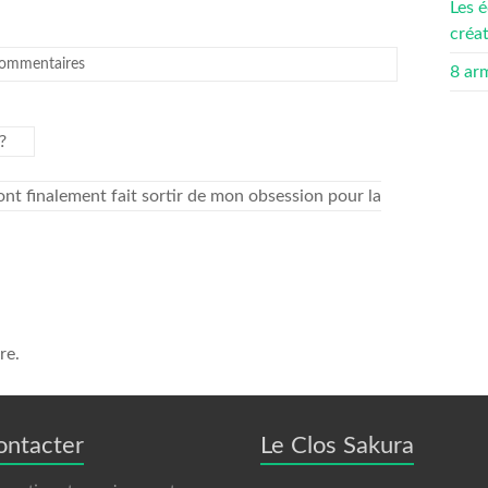
Les é
créa
ommentaires
8 ar
?
nt finalement fait sortir de mon obsession pour la
re.
ontacter
Le Clos Sakura