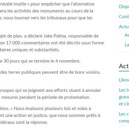
révélé inutile » pour empêcher que l’alternative
Dispo
idera les activités des monuments au cours de la
Cont
c nous tourner vers les tribunaux pour que les
Actu
Ac
jet de plan, a déclaré Jake Palma, responsable de
ron 17 000 commentaires ont été décrits sous forme
L
taires uniques et substantiels.
de 30 jours qui se termine le 4 novembre.
Act
s des terres publiques peuvent être de bons voisins.
L’Amé
Les t
roupes qui se joignent aux efforts visant à annuler
gran
es mesures pendant la période de protestation.
et c’
Adkins. « Nous évaluons plusieurs lois et voies à
Les c
nt une action en justice, que nous sommes prêts à
compé
fédéraux sont la réponse.