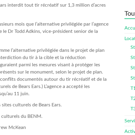
s interdit tout tir récréatif sur 1,3 million d’acres
Tou
usieurs mois que l’alternative privilégiée par l’agence
Accu
ue le Dr Todd Adkins, vice-président senior de la
Loca
St
omme l’alternative privilégiée dans le projet de plan
rdiction du tir à la cible et la réduction
St
iguraient parmi les mesures visant à protéger les
St
présents sur le monument, selon le projet de plan.
St
conflits documentés autour du tir récréatif et de la
turels de Bears Ears.) L’agence a accepté les
T1
qu’au 11 juin.
T
T
 culturels du BENM.
Serv
drew McKean
Activ