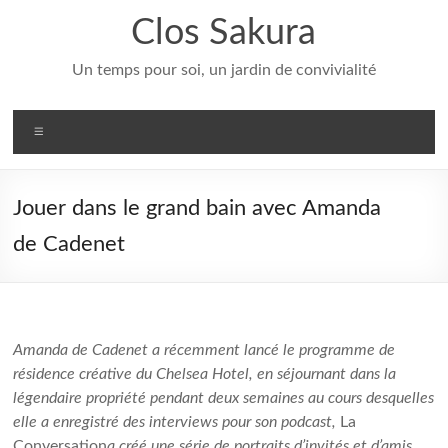
Aller
Clos Sakura
au
contenu
Un temps pour soi, un jardin de convivialité
Menu
Jouer dans le grand bain avec Amanda
de Cadenet
Amanda de Cadenet a récemment lancé le programme de
résidence créative du Chelsea Hotel, en séjournant dans la
légendaire propriété pendant deux semaines au cours desquelles
elle a enregistré des interviews pour son podcast,
La
Conversation
a créé une série de portraits d’invités et d’amis