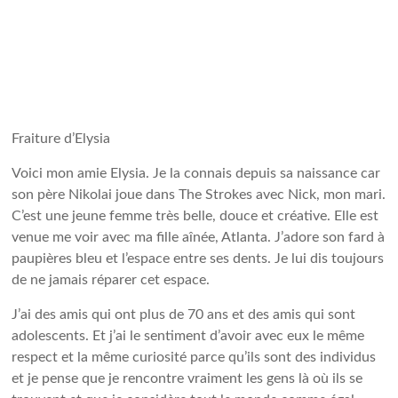
Fraiture d’Elysia
Voici mon amie Elysia. Je la connais depuis sa naissance car
son père Nikolai joue dans The Strokes avec Nick, mon mari.
C’est une jeune femme très belle, douce et créative. Elle est
venue me voir avec ma fille aînée, Atlanta. J’adore son fard à
paupières bleu et l’espace entre ses dents. Je lui dis toujours
de ne jamais réparer cet espace.
J’ai des amis qui ont plus de 70 ans et des amis qui sont
adolescents. Et j’ai le sentiment d’avoir avec eux le même
respect et la même curiosité parce qu’ils sont des individus
et je pense que je rencontre vraiment les gens là où ils se