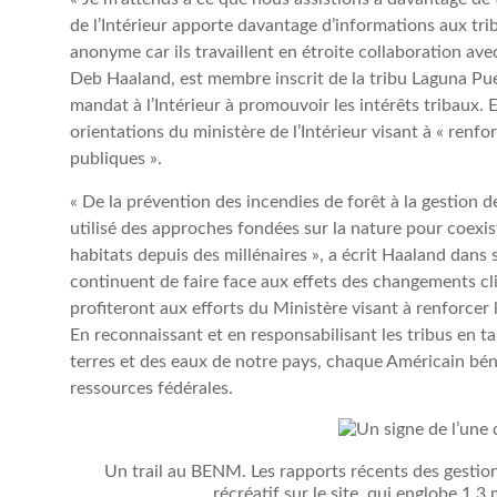
de l’Intérieur apporte davantage d’informations aux tri
anonyme car ils travaillent en étroite collaboration avec
Deb Haaland, est membre inscrit de la tribu Laguna Pu
mandat à l’Intérieur à promouvoir les intérêts tribaux.
orientations du ministère de l’Intérieur visant à « renfo
publiques ».
« De la prévention des incendies de forêt à la gestion d
utilisé des approches fondées sur la nature pour coexist
habitats depuis des millénaires », a écrit Haaland dans
continuent de faire face aux effets des changements c
profiteront aux efforts du Ministère visant à renforcer
En reconnaissant et en responsabilisant les tribus en t
terres et des eaux de notre pays, chaque Américain béné
ressources fédérales.
Un trail au BENM. Les rapports récents des gestionn
récréatif sur le site, qui englobe 1,3 