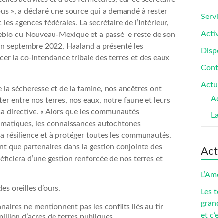
bus », a déclaré une source qui a demandé à rester
Serv
 les agences fédérales. La secrétaire de l’Intérieur,
Activ
eblo du Nouveau-Mexique et a passé le reste de son
 En septembre 2022, Haaland a présenté les
Dispo
rcer la co-intendance tribale des terres et des eaux
Cont
Actu
e la sécheresse et de la famine, nos ancêtres ont
Ac
er entre nos terres, nos eaux, notre faune et leurs
 sa directive. « Alors que les communautés
L
limatiques, les connaissances autochtones
 la résilience et à protéger toutes les communautés.
ant que partenaires dans la gestion conjointe des
Act
ficiera d’une gestion renforcée de nos terres et
L’Amé
Les t
gran
aires ne mentionnent pas les conflits liés au tir
et c’
million d’acres de terres publiques.