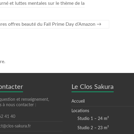
rné et luttes mentales sur le thème de la
ures offres beauté du Fall Prime Day d’Amazon
→
re.
ontacter
Le Clos Sakura
question et renseignement,
Accueil
s à nous contacter :
Locations
 62 41 40
Studio 1 – 24 m²
ct@clos-sakura.fr
Studio 2 – 23 m²