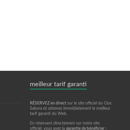
meilleur tarif garanti
RÉSERVEZ en direct
sur le site officiel du Clos
Sakura et obtenez immédiatement le meilleur
tarif garanti du Web.
En réservant directement sur notre site
officiel, vous avez la
garantie de bénéficier
: