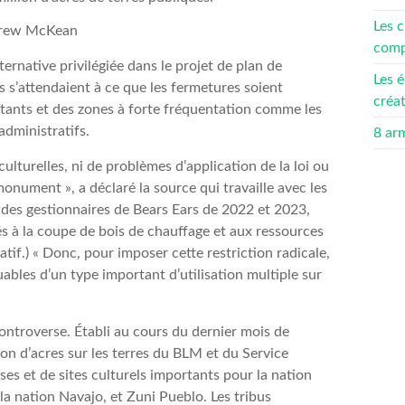
Les c
drew McKean
compé
ernative privilégiée dans le projet de plan de
Les é
s s’attendaient à ce que les fermetures soient
créa
rtants et des zones à forte fréquentation comme les
administratifs.
8 ar
lturelles, ni de problèmes d’application de la loi ou
monument », a déclaré la source qui travaille avec les
 des gestionnaires de Bears Ears de 2022 et 2023,
iés à la coupe de bois de chauffage et aux ressources
tif.) « Donc, pour imposer cette restriction radicale,
ables d’un type important d’utilisation multiple sur
controverse. Établi au cours du dernier mois de
on d’acres sur les terres du BLM et du Service
ses et de sites culturels importants pour la nation
la nation Navajo, et Zuni Pueblo. Les tribus