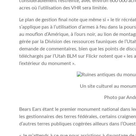
considérablement restreinte, avec environ 600 000 acre
acres où l’utilisation des VHR sera limitée.
Le plan de gestion final note que même si « le tir récréa
s’applique pas à l’utilisation d’armes à feu dans la pours
au mouflon d’Amérique, à l’ours noir, au lion de mont
gérée par la Division des ressources fauniques de l’U
demande de commentaires, bien que les points de discus
téléchargés par l’Utah BLM sur Flickr notent que « les al
l’extérieur du monument ».
Un site culturel au monum
Photo par An
Bears Ears étant le premier monument national dans leq
les gestionnaires des terres fédérales, certains craignen
d’autres terres publiques cogérées ailleurs dans l’Ouest
« Je m’attends à ce que nous assistions à davantage de t