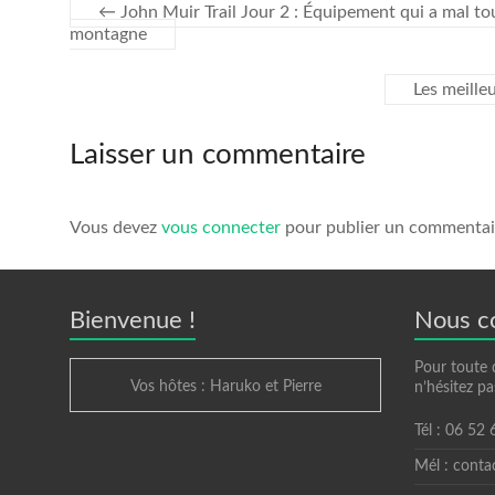
←
John Muir Trail Jour 2 : Équipement qui a mal tou
montagne
Les meille
Laisser un commentaire
Vous devez
vous connecter
pour publier un commentai
Bienvenue !
Nous c
Pour toute 
Vos hôtes : Haruko et Pierre
n’hésitez pa
Tél : 06 52
Mél : conta