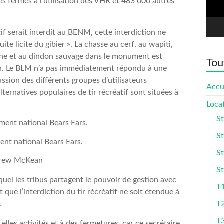
s fermés à l’utilisation des VHR et 483 000 autres
tif serait interdit au BENM, cette interdiction ne
uite licite du gibier ». La chasse au cerf, au wapiti,
agne et au dindon sauvage dans le monument est
Tou
tah. Le BLM n’a pas immédiatement répondu à une
sion des différents groupes d’utilisateurs
Accu
ternatives populaires de tir récréatif sont situées à
Loca
St
St
ent national Bears Ears.
St
drew McKean
St
uel les tribus partagent le pouvoir de gestion avec
T1
t que l’interdiction du tir récréatif ne soit étendue à
.
T
T
elles activités et à des fermetures, car ce secrétaire