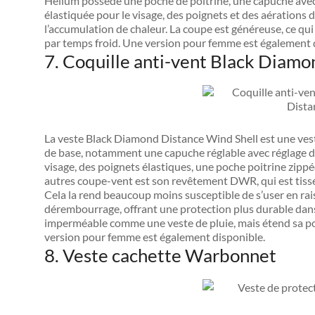
Helium possède une poche de poitrine, une capuche avec
élastiquée pour le visage, des poignets et des aérations 
l’accumulation de chaleur. La coupe est généreuse, ce qui
par temps froid. Une version pour femme est également di
7. Coquille anti-vent Black Diam
La veste Black Diamond Distance Wind Shell est une ves
de base, notamment une capuche réglable avec réglage du
visage, des poignets élastiques, une poche poitrine zippée 
autres coupe-vent est son revêtement DWR, qui est tissé 
Cela la rend beaucoup moins susceptible de s’user en ra
dérembourrage, offrant une protection plus durable dans l
imperméable comme une veste de pluie, mais étend sa por
version pour femme est également disponible.
8. Veste cachette Warbonnet