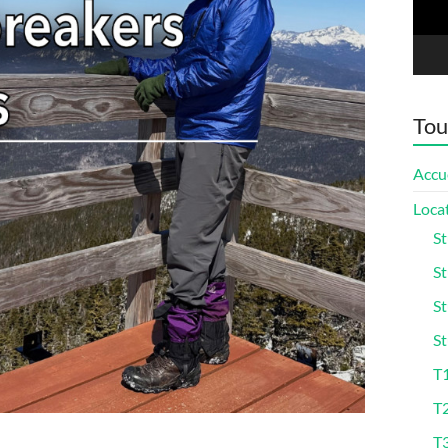
Tou
Accu
Loca
St
St
St
St
T1
T
T