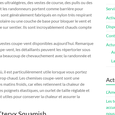
s ultralégères, des vestes de course, des pulls ou des
 et les randonneurs portent comme barrière pour
Servi
ls sont généralement fabriqués en nylon très respirant
Activ
 polaire ou une couche de base pour bloquer le vent et
Dispo
e sur sentier. Ils sont incroyablement chauds compte
Cont
t vestes coupe-vent disponibles aujourd’hui. Remarque
Actu
pe-vent, les détaillants peuvent les répertorier sous
Ac
il y a beaucoup de chevauchement avec la randonnée et
L
, il est particulièrement utile lorsque vous portez
 trop chaud. Les chemises coupe-vent sont une
Act
 matins froids, car elles retiennent la chaleur de
 poignets élastiques, un ourlet de taille réglable et
L’Amé
 utiles pour conserver la chaleur et assurer la
Les t
accum
c’teryx Squamish
nous 