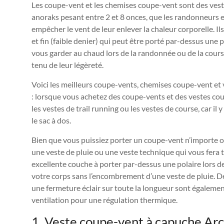
Les coupe-vent et les chemises coupe-vent sont des veste
anoraks pesant entre 2 et 8 onces, que les randonneurs
empêcher le vent de leur enlever la chaleur corporelle. I
et fin (faible denier) qui peut être porté par-dessus une
vous garder au chaud lors de la randonnée ou de la cours
tenu de leur légèreté.
Voici les meilleurs coupe-vents, chemises coupe-vent e
: lorsque vous achetez des coupe-vents et des vestes cou
les vestes de trail running ou les vestes de course, car 
le sac à dos.
Bien que vous puissiez porter un coupe-vent n’importe où
une veste de pluie ou une veste technique qui vous fera
excellente couche à porter par-dessus une polaire lors des
votre corps sans l’encombrement d’une veste de pluie. Des
une fermeture éclair sur toute la longueur sont également
ventilation pour une régulation thermique.
1. Veste coupe-vent à capuche Ar