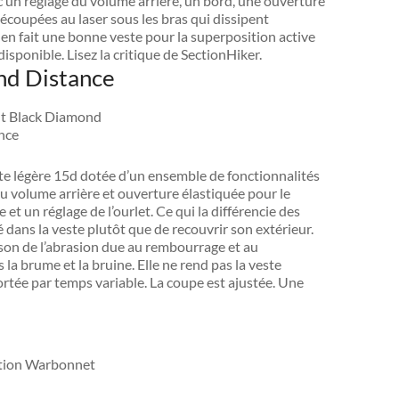
 un réglage du volume arrière, un bord, une ouverture
découpées au laser sous les bras qui dissipent
 en fait une bonne veste pour la superposition active
sponible. Lisez la critique de SectionHiker.
ond Distance
te légère 15d dotée d’un ensemble de fonctionnalités
 volume arrière et ouverture élastiquée pour le
et un réglage de l’ourlet. Ce qui la différencie des
dans la veste plutôt que de recouvrir son extérieur.
ison de l’abrasion due au rembourrage et au
a brume et la bruine. Elle ne rend pas la veste
tée par temps variable. La coupe est ajustée. Une