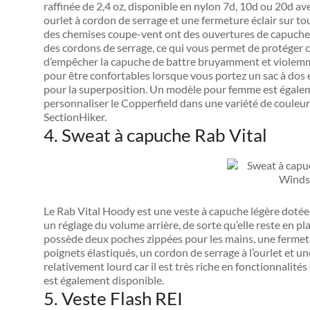
raffinée de 2,4 oz, disponible en nylon 7d, 10d ou 20d av
ourlet à cordon de serrage et une fermeture éclair sur to
des chemises coupe-vent ont des ouvertures de capuche é
des cordons de serrage, ce qui vous permet de protéger c
d’empêcher la capuche de battre bruyamment et violemm
pour être confortables lorsque vous portez un sac à dos e
pour la superposition. Un modèle pour femme est égaleme
personnaliser le Copperfield dans une variété de couleurs 
SectionHiker.
4. Sweat à capuche Rab Vital
Le Rab Vital Hoody est une veste à capuche légère dotée 
un réglage du volume arrière, de sorte qu’elle reste en pl
possède deux poches zippées pour les mains, une fermetu
poignets élastiqués, un cordon de serrage à l’ourlet et u
relativement lourd car il est très riche en fonctionnali
est également disponible.
5. Veste Flash REI