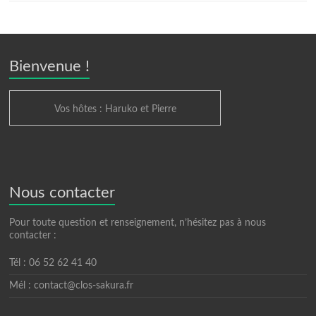
Bienvenue !
Vos hôtes : Haruko et Pierre
Nous contacter
Pour toute question et renseignement, n’hésitez pas à nous
contacter :
Tél : 06 52 62 41 40
Mél : contact@clos-sakura.fr