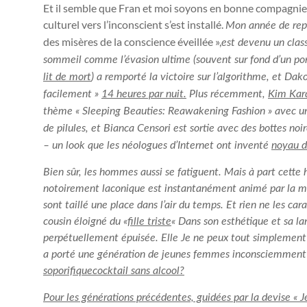
Et il semble que Fran et moi soyons en bonne compagnie
culturel vers l’inconscient s’est installé.
Mon année de rep
des misères de la conscience éveillée »,
est devenu un class
sommeil comme l’évasion ultime (souvent sur fond d’un por
lit de mort
) a remporté la victoire sur l’algorithme, et Dak
facilement »
14 heures par nuit.
Plus récemment,
Kim Kar
thème « Sleeping Beauties: Reawakening Fashion » avec u
de pilules, et Bianca Censori est sortie avec des bottes noi
– un look que les néologues d’Internet ont inventé
noyau d’
Bien sûr, les hommes aussi se fatiguent. Mais à part cette 
notoirement laconique est instantanément animé par la me
sont taillé une place dans l’air du temps. Et rien ne les car
cousin éloigné du «
fille triste
« Dans son esthétique et sa lan
perpétuellement épuisée. Elle
Je ne peux tout simplement
a porté une génération de jeunes femmes inconsciemment am
soporifique
cocktail sans alcool
?
Pour les générations précédentes, guidées par la devise « Je