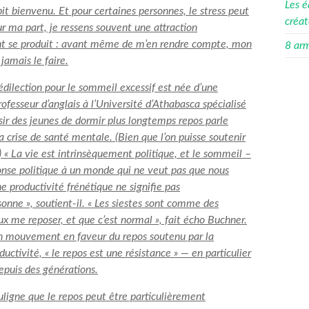
Les é
pit bienvenu. Et pour certaines personnes, le stress peut
créat
r ma part, je ressens souvent une attraction
sant se produit : avant même de m’en rendre compte, mon
8 arm
jamais le faire.
édilection pour le sommeil excessif est née d’une
rofesseur d’anglais à l’Université d’Athabasca spécialisé
ésir des jeunes de dormir plus longtemps
repos
parle
 crise de santé mentale. (Bien que l’on puisse soutenir
« La vie est intrinsèquement politique, et le sommeil –
onse politique à un monde qui ne veut pas que nous
 productivité frénétique ne signifie pas
nne », soutient-il. « Les siestes sont comme des
 me reposer, et que c’est normal », fait écho Buchner.
n mouvement en faveur du repos soutenu par la
uctivité, « le repos est une résistance » — en particulier
puis des générations.
ouligne que le repos peut être particulièrement