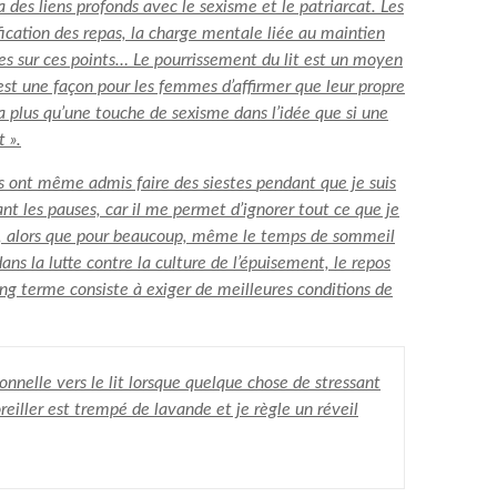
 des liens profonds avec le sexisme et le patriarcat. Les
fication des repas, la charge mentale liée au maintien
xes sur ces points… Le pourrissement du lit est un moyen
c’est une façon pour les femmes d’affirmer que leur propre
 y a plus qu’une touche de sexisme dans l’idée que si une
 ».
rs ont même admis faire des siestes
pendant que je suis
t les pauses, car il me permet d’ignorer tout ce que je
ncs, alors que pour beaucoup, même le temps de sommeil
s la lutte contre la culture de l’épuisement, le repos
ong terme consiste à exiger de meilleures conditions de
onnelle vers le lit lorsque quelque chose de stressant
iller est trempé de lavande et je règle un réveil