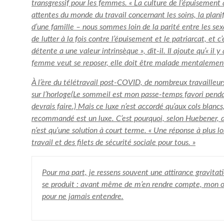
transgressif pour les femmes. « La culture de l’épuisement a
attentes du monde du travail concernant les soins, la plani
d’une famille – nous sommes loin de la parité entre les se
de lutter à la fois contre l’épuisement et le patriarcat, et 
détente a une valeur intrinsèque », dit-il. Il ajoute qu’« il
femme veut se reposer, elle doit être malade mentalement
À l’ère du télétravail post-COVID, de nombreux travailleu
sur l’horloge
(Le sommeil est mon passe-temps favori pendan
devrais faire.) Mais ce luxe n’est accordé qu’aux cols bla
recommandé est un luxe. C’est pourquoi, selon Huebener, dan
n’est qu’une solution à court terme. « Une réponse à plus l
travail et des filets de sécurité sociale pour tous. »
Pour ma part, je ressens souvent une attirance gravitati
se produit : avant même de m’en rendre compte, mon ore
pour ne jamais entendre.