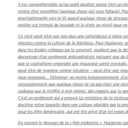
il est compréhensible qu’un oubli douillet puisse être un ré
même être
somnifère
(quelque chose qui vous fatigue). Pou
gravitationnelle vers le lit quand quelque chose de stres
oreiller est trempé de lavande et je règle un réveil pour ne 
Ce n’est peut-être pas non plus une coïncidence si notre pr
réaction contre la culture de la #girlboss. Paul Huebener, p
dans les études critiques sur le sommeil, soutient que le d
davantage d’un sentiment anticapitaliste naissant que de la
que le capitalisme engendre une mauvaise santé mentale.) 
peut-être de manière contre-intuitive – peut être une rép
nous reposions… S’éloigner, au moins temporairement, d’une
nécessairement que quelque chose ne va pas chez une perso
cadeaux que je m’offre à moi-même, des rappels que je peux
C’est un sentiment qui a ennuyé
Le ministère de la sieste
u
doctrine selon laquelle dans une culture obsédée par la prod
pour les Afro-Américains, qui ont été
privé d’un tel repos
de
En suivant le discours de la « fille endormie », Huebener s