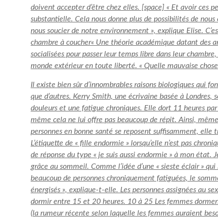
doivent accepter d’être chez elles. [space] « Et avoir ces pe
substantielle. Cela nous donne plus de possibilités de no
nous soucier de notre environnement », explique Elise. C’es
chambre à coucher
« Une théorie académique datant des an
socialisées pour passer leur temps libre dans leur chambre, 
monde extérieur en toute liberté. « Quelle mauvaise chose va
Il existe bien sûr d’innombrables raisons biologiques qui f
que d’autres. Kerry Smith, une écrivaine basée à Londres, s
douleurs et une fatigue chroniques. Elle dort 11 heures par
même cela ne lui offre pas beaucoup de répit. Ainsi, même s
personnes en bonne santé se reposent suffisamment, elle tr
L’étiquette de « fille endormie » lorsqu’elle n’est pas chron
de réponse du type « je suis aussi endormie » à mon état. J
grâce au sommeil. Comme l’idée d’une « sieste éclair » qui 
beaucoup de personnes chroniquement fatiguées, le sommei
énergisés », explique-t-elle. Les personnes assignées au s
dormir entre 15 et 20 heures.
10 à 25
Les femmes dorment
(la rumeur récente selon laquelle les femmes auraient beso