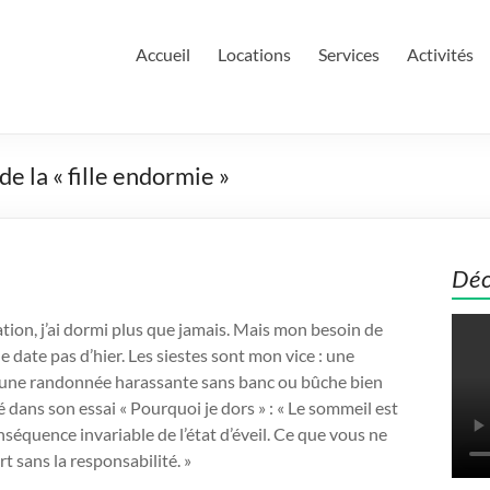
Accueil
Locations
Services
Activités
de la « fille endormie »
Déc
tion, j’ai dormi plus que jamais. Mais mon besoin de
e date pas d’hier. Les siestes sont mon vice : une
e une randonnée harassante sans banc ou bûche bien
é dans son essai « Pourquoi je dors » : « Le sommeil est
nséquence invariable de l’état d’éveil. Ce que vous ne
t sans la responsabilité. »