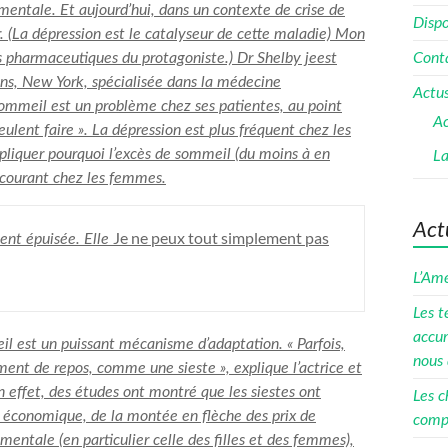
ntale. Et aujourd’hui, dans un contexte de crise de
Dispo
. (La dépression est le catalyseur de cette maladie)
Mon
s pharmaceutiques du protagoniste.)
Dr Shelby je
est
Cont
ins, New York, spécialisée dans la médecine
Actus
ommeil est un problème chez ses patientes, au point
Ac
ulent faire ». La dépression est
plus fréquent chez les
pliquer pourquoi l’excès de sommeil (du moins à en
La
s courant chez les femmes.
Act
Je ne peux tout simplement pas
ment épuisée. Elle
L’Amé
Les t
accum
il est un puissant mécanisme d’adaptation. « Parfois,
nous 
ent de repos, comme une sieste », explique l’actrice et
 effet, des études ont montré que les siestes ont
Les c
 économique, de la montée en flèche des prix de
compé
mentale (en particulier celle des filles et des femmes),