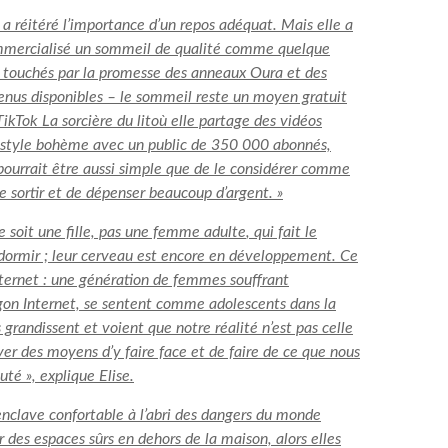
e a réitéré l’importance d’un repos adéquat. Mais elle a
ommercialisé un sommeil de qualité comme quelque
s touchés par la promesse des anneaux Oura et des
venus disponibles – le sommeil reste un moyen gratuit
 TikTok
La sorcière du lit
où elle partage des vidéos
 style bohème avec un public de 350 000 abonnés,
pourrait être aussi simple que de le considérer comme
e sortir et de dépenser beaucoup d’argent. »
 ce soit une fille, pas une femme adulte
,
qui fait le
dormir ; leur cerveau est encore en développement. Ce
 Internet : une génération de femmes souffrant
rgon Internet, se sentent comme
adolescents dans la
grandissent et voient que notre réalité n’est pas celle
er des moyens d’y faire face et de faire de ce que nous
té », explique Elise.
enclave confortable à l’abri des dangers du monde
oir des espaces sûrs en dehors de la maison, alors elles