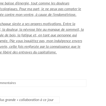
une baisse d’énergie, tout comme les douleurs
écologiques. Pour ma part, je ne peux pas compter le
errée contre mon ventre, à cause de l’endométriose.
t chaque sieste a ses propres motivations. Entre la
nnui, la douleur, la névrose liée au manque de sommeil, la
ule de bois, la fatigue et, en tant que personne qui
ournée. (Ne vous inquiétez pas, mon indulgence envers
ie, cette fois renforcée par la connaissance que le
ve libéré des entraves du capitalisme.
mmentaires
lus grande » collaboration à ce jour