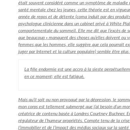
était souvent considéré comme un symptôme de maladie me
santé mentale chez les jeunes, cette théorie est en vigueur
année de repos et de détente
(coma induit par des produit
psychologue clinicienne dans un cabinet privé à White Pla
comportementale du sommeil. Elle me dit que l’excès de s
que beaucoup « manquent des choses qu’elles doivent ou ve
femmes
que les hommes, elle suggère que cela pourrait ex
juger par Internet et la culture populaire) semble être plu
La fille endormie est une accro à la sieste perpétuelle
fatigué
en ce moment; elle est
.
Mais qu’il soit ou non provoqué par la dépression, le somme
mon corps est tellement submergé que j’ai besoin d’un mom
créatrice de contenu basée à Londres Courtney Buchner. En
régulateur de l’humeur
propriétés. Compte tenu de la crise
l’immobilier et de l’impact des médias sociaux sur la santé 