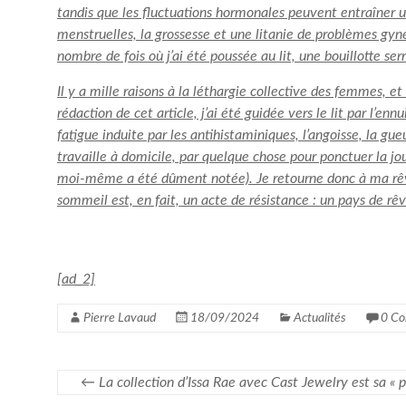
tandis que les fluctuations hormonales peuvent entraîner 
menstruelles, la grossesse et une litanie de problèmes gyn
nombre de fois où j’ai été poussée au lit, une bouillotte s
Il y a mille raisons à la léthargie collective des femmes, e
rédaction de cet article, j’ai été guidée vers le lit par l’e
fatigue induite par les antihistaminiques, l’angoisse, la gue
travaille à domicile, par quelque chose pour ponctuer la j
moi-même a été dûment notée). Je retourne donc à ma rêver
sommeil est, en fait, un acte de résistance : un pays de rê
[ad_2]
Pierre Lavaud
18/09/2024
Actualités
0 Co
←
La collection d’Issa Rae avec Cast Jewelry est sa « p