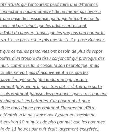
tits rituels qui l’entourent peut faire une différence
us connecter à nous-mêmes et de ne même pas avoir à
t une prise de conscience qui rappelle «
culture de la
nées 60 postulant que les adolescentes sont
à l’abri du danger, tandis que les garçons parcourent le
-t-il se passer si je fais une sieste ? », pose Buchner.
ont que certaines personnes ont besoin de plus de repos
ouffre d’un trouble du tissu conjonctif qui provoque des
 nuit, comme le lui a conseillé son neurologue, mais
i elle ne voit pas d’inconvénient à ce que les
ouve l’image de la fille endormie agaçante. «
iquement fatiguée m’agace. Surtout si c’était une sorte
e suis vraiment jalouse des personnes qui se ressourcent
rechargerait les batteries. Car pour moi et pour
l ne nous donne pas vraiment l’impression d’être
exe féminin à la naissance ont également besoin de
 environ 10 minutes de plus par nuit que les hommes
in de 11 heures par nuit était largement exagérée),