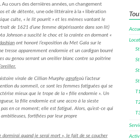
. Au cours des dernières années, un changement
une ode littéraire à la « libération
os et de détente,
Tout
ique culte, « le lit pourrit » et les mèmes vantant le
trait de 1621 d’une femme dépérissante dans son lit)
Accue
ota Johnson a suscité le choc et la crainte en dormant «
Locat
dashian
ont honoré l’exposition du Met Gala sur le
St
ne tresse apparemment endormie et un cardigan bourré
res au genou serrant un oreiller blanc contre sa poitrine
St
oreiller.
St
histoire virale de Cillian Murphy
agrafe
où l’acteur
St
ntion du sommeil, ce sont les femmes fatiguées qui se
T1
actérise mieux que le trope de la « fille endormie ». Un
gueur, la fille endormie est une accro à la sieste
T
 pas
en ce moment; elle est
fatigué
. Alors, qu’est-ce qui
T
bitieuses, fortifiées par leur propre
Servi
 dormirai quand je serai mort », le fait de se coucher
Activ