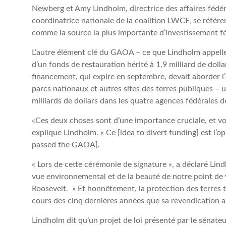
Newberg et Amy Lindholm, directrice des affaires fédé
coordinatrice nationale de la coalition LWCF, se réfère
comme la source la plus importante d’investissement fédé
L’autre élément clé du GAOA – ce que Lindholm appelle 
d’un fonds de restauration hérité à 1,9 milliard de doll
financement, qui expire en septembre, devait aborder l’
parcs nationaux et autres sites des terres publiques – u
milliards de dollars dans les quatre agences fédérales d
«Ces deux choses sont d’une importance cruciale, et vou
explique Lindholm. « Ce [idea to divert funding] est l’
passed the GAOA].
« Lors de cette cérémonie de signature », a déclaré Lind
vue environnemental et de la beauté de notre point de vu
Roosevelt. » Et honnêtement, la protection des terres 
cours des cinq dernières années que sa revendication a 
Lindholm dit qu’un projet de loi présenté par le sénate