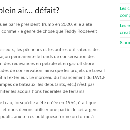
Les c
plein air… défait?
compé
ée par le président Trump en 2020, elle a été
Les é
ues comme «le genre de chose que Teddy Roosevelt
créa
8 ar
asseurs, les pêcheurs et les autres utilisateurs des
 façon permanente le fonds de conservation des
 an des redevances en pétrole et en gaz offshore
tudes de conservation, ainsi que les projets de travail
atif à l’extérieur. Le morceau du financement du LWCF
rampes de bateaux, les débutants, etc.) n’est pas
miter les acquisitions fédérales de terrains.
 l’eau, lorsqu’elle a été créée en 1964, était que
– et nous devons utiliser une partie de cet argent
s public aux terres publiques» forme ou forme à