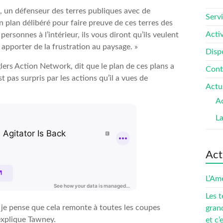
g, un défenseur des terres publiques avec de
Serv
un plan délibéré pour faire preuve de ces terres des
Activ
ersonnes à l’intérieur, ils vous diront qu’ils veulent
r apporter de la frustration au paysage. »
Dispo
ers Action Network, dit que le plan de ces plans a
Cont
t pas surpris par les actions qu’il a vues de
Actu
Ac
L
Act
L’Amé
Les t
t je pense que cela remonte à toutes les coupes
gran
 explique Tawney.
et c’