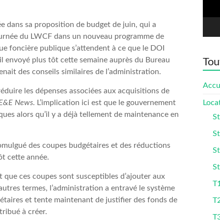
dée dans sa proposition de budget de juin, qui a
détournée du LWCF dans un nouveau programme de
ue foncière publique s’attendent à ce que le DOI
mail envoyé plus tôt cette semaine auprès du Bureau
Tou
ait des conseils similaires de l’administration.
Accu
duire les dépenses associées aux acquisitions de
E&E News
. L’implication ici est que le gouvernement
Loca
iques alors qu’il y a déjà tellement de maintenance en
St
St
romulgué des coupes budgétaires et des réductions
St
ôt cette année.
St
nt que ces coupes sont susceptibles d’ajouter aux
T1
autres termes, l’administration a entravé le système
taires et tente maintenant de justifier des fonds de
T
ribué à créer.
T