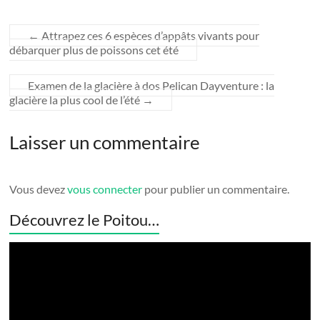
←
Attrapez ces 6 espèces d’appâts vivants pour
débarquer plus de poissons cet été
Examen de la glacière à dos Pelican Dayventure : la
glacière la plus cool de l’été
→
Laisser un commentaire
Vous devez
vous connecter
pour publier un commentaire.
Découvrez le Poitou…
Lecteur
vidéo