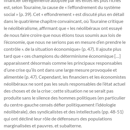
financier déréglementé adoptée par les élites les plus riches
est, selon Touraine, la cause de « l’effondrement du système
social » (p. 39). Cet « effondrement » est discuté plus en détail
dans le quatrième chapitre convaincant, où Touraine critique
le néolibéralisme, affirmant que « les néolibéraux ont essayé
de nous faire croire que nous étions tous soumis aux lois de
l’économie, que nous ne serions pas en mesure d’en prendre le
contrôle ». de la situation économique» (p. 47). Il ajoute plus
tard que « ces champions du déterminisme économique […]
apparaissent désormais comme les principaux responsables
d’une crise qu’ils ont dans une large mesure provoquée et
alimentée (p. 47). Cependant, les financiers et les économistes
néolibéraux ne sont pas les seuls responsables de l’état actuel
des choses et de la crise ; cette situation ne se serait pas
produite sans le silence des hommes politiques (en particulier
du centre-gauche censés défier politiquement l’idéologie
néolibérale), des syndicalistes et des intellectuels (pp. 48-51)
qui ont décliné leur rôle de défenseurs des populations
marginalisées et pauvres. et subalterne.