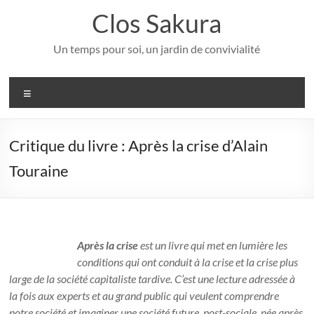
Aller
Clos Sakura
au
contenu
Un temps pour soi, un jardin de convivialité
Menu
Critique du livre : Après la crise d’Alain
Touraine
Après la crise
est un livre qui met en lumière les
conditions qui ont conduit à la crise et la crise plus
large de la société capitaliste tardive. C’est une lecture adressée à
la fois aux experts et au grand public qui veulent comprendre
notre société et imaginer une société future, post-sociale, née après