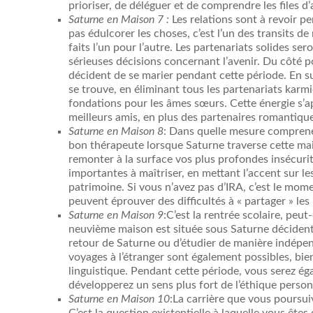
prioriser, de déléguer et de comprendre les files d’
Saturne en Maison 7 :
Les relations sont à revoir p
pas édulcorer les choses, c’est l’un des transits d
faits l’un pour l’autre. Les partenariats solides se
sérieuses décisions concernant l’avenir. Du côté 
décident de se marier pendant cette période. En su
se trouve, en éliminant tous les partenariats karm
fondations pour les âmes sœurs. Cette énergie s’
meilleurs amis, en plus des partenaires romantique
Saturne en Maison 8
: Dans quelle mesure comprene
bon thérapeute lorsque Saturne traverse cette ma
remonter à la surface vos plus profondes insécuri
importantes à maîtriser, en mettant l’accent sur le
patrimoine. Si vous n’avez pas d’IRA, c’est le mom
peuvent éprouver des difficultés à « partager » les
Saturne en Maison 9
:C’est la rentrée scolaire, peu
neuvième maison est située sous Saturne décident
retour de Saturne ou d’étudier de manière indépend
voyages à l’étranger sont également possibles, bi
linguistique. Pendant cette période, vous serez 
développerez un sens plus fort de l’éthique person
Saturne en Maison 10
:La carrière que vous poursui