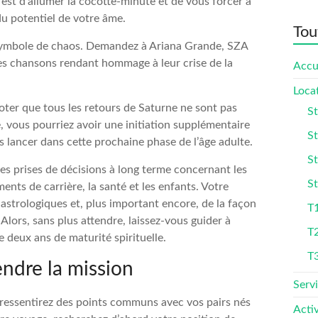
est d’allumer la cocotte-minute et de vous forcer à
du potentiel de votre âme.
Tou
n symbole de chaos. Demandez à Ariana Grande, SZA
es chansons rendant hommage à leur crise de la
Accu
Loca
 noter que tous les retours de Saturne ne sont pas
St
 vous pourriez avoir une initiation supplémentaire
St
 lancer dans cette prochaine phase de l’âge adulte.
St
s prises de décisions à long terme concernant les
St
nts de carrière, la santé et les enfants. Votre
astrologiques et, plus important encore, de la façon
T1
Alors, sans plus attendre, laissez-vous guider à
T
e deux ans de maturité spirituelle.
T
ndre la mission
Serv
s ressentirez des points communs avec vos pairs nés
Activ