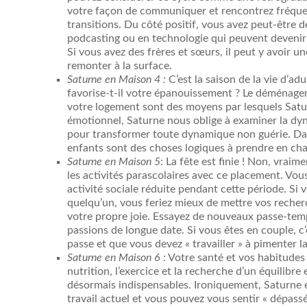
votre façon de communiquer et rencontrez fréquem
transitions. Du côté positif, vous avez peut-être 
podcasting ou en technologie qui peuvent devenir
Si vous avez des frères et sœurs, il peut y avoir 
remonter à la surface.
Saturne en Maison 4 :
C’est la saison de la vie d’ad
favorise-t-il votre épanouissement ? Le déménageme
votre logement sont des moyens par lesquels Satur
émotionnel, Saturne nous oblige à examiner la dyna
pour transformer toute dynamique non guérie. Dans 
enfants sont des choses logiques à prendre en cha
Saturne en Maison 5
: La fête est finie ! Non, vraim
les activités parascolaires avec ce placement. Vou
activité sociale réduite pendant cette période. Si 
quelqu’un, vous feriez mieux de mettre vos recher
votre propre joie. Essayez de nouveaux passe-temps
passions de longue date. Si vous êtes en couple, c
passe et que vous devez « travailler » à pimenter l
Saturne en Maison 6 :
Votre santé et vos habitudes
nutrition, l’exercice et la recherche d’un équilibre
désormais indispensables. Ironiquement, Saturne 
travail actuel et vous pouvez vous sentir « dépass