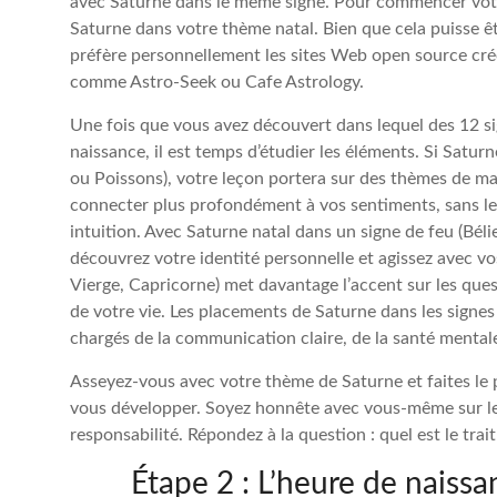
avec Saturne dans le même signe. Pour commencer votr
Saturne dans votre thème natal. Bien que cela puisse être
préfère personnellement les sites Web open source créé
comme Astro-Seek ou Cafe Astrology.
Une fois que vous avez découvert dans lequel des 12 si
naissance, il est temps d’étudier les éléments. Si Satu
ou Poissons), votre leçon portera sur des thèmes de m
connecter plus profondément à vos sentiments, sans les 
intuition. Avec Saturne natal dans un signe de feu (Béli
découvrez votre identité personnelle et agissez avec vo
Vierge, Capricorne) met davantage l’accent sur les quest
de votre vie. Les placements de Saturne dans les signe
chargés de la communication claire, de la santé mentale 
Asseyez-vous avec votre thème de Saturne et faites le 
vous développer. Soyez honnête avec vous-même sur le
responsabilité. Répondez à la question : quel est le trait
Étape 2 : L’heure de naiss