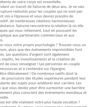
attente de votre corps est essentielle.
endant un transit de Saturne de deux ans. Je ne vais
e rupture redoutés pour les couples qui ne sont pas
ront mis à l’épreuve et vous devrez prendre de
positif, de nombreuses relations harmonieuses
bstance, Saturne rencontrera la relation là où elle
iques qui vous retiennent, tout en poussant les
applique aux partenariats commerciaux et aux
s.
z-vous votre propre psychologie ? Trouvez-vous un
ison, alors que des événements imprévisibles font
tés. Les questions d’argent sont également
s impôts, les investissements et la création de
ent de vous renseigner ! Les personnes en couple
 ressources et à s’entendre sur l’épargne.
t-être littéralement ! De nombreux natifs dont la
 de poursuivre des études supérieures pendant leur
ante des sujets pour améliorer leur carrière. Les
en que vous deviez peut-être surmonter une barrière
également plus conscient des événements mondiaux et
nelle.
vez est-elle vraiment votre plus haute vocation ?