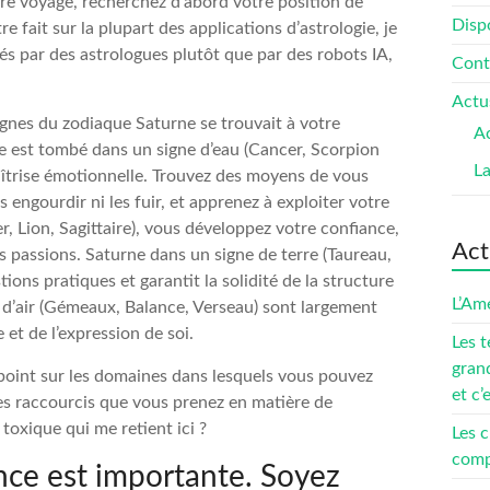
e voyage, recherchez d’abord votre position de
Dispo
 fait sur la plupart des applications d’astrologie, je
s par des astrologues plutôt que par des robots IA,
Cont
Actu
gnes du zodiaque Saturne se trouvait à votre
Ac
rne est tombé dans un signe d’eau (Cancer, Scorpion
L
aîtrise émotionnelle. Trouvez des moyens de vous
engourdir ni les fuir, et apprenez à exploiter votre
er, Lion, Sagittaire), vous développez votre confiance,
Act
s passions. Saturne dans un signe de terre (Taureau,
ions pratiques et garantit la solidité de la structure
L’Amé
s d’air (Gémeaux, Balance, Verseau) sont largement
et de l’expression de soi.
Les t
gran
point sur les domaines dans lesquels vous pouvez
et c’
s raccourcis que vous prenez en matière de
 toxique qui me retient ici ?
Les c
compé
ance est importante. Soyez