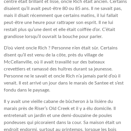
centre était brillant et lisse, oncle Rich était ancien. Certains
disaient qu’il avait peut-être 80 ou 85 ans. Il ne savait pas,
mais il disait récemment que certains matins, il lui fallait
peut-être une heure pour rattraper son esprit. Il ne lui
restait plus qu’une dent et elle était coiffée d’or. C’était
grandiose lorsqu’il ouvrait la bouche pour parler.
D’où vient oncle Rich ? Personne n’en était sûr. Certains
disent qu’il est venu de la côte, près du village de
McCellanville, où il avait travaillé sur des bateaux
crevettiers et ramassé des huîtres durant sa jeunesse.
Personne ne le savait et oncle Rich n’a jamais parlé d’où il
venait. Il est arrivé un jour dans le marais de Santee et s’est
fondu dans le paysage.
Il y avait une vieille cabane de bûcheron à la lisière du
marais près de Riser’s Old Creek et il y a élu domicile. Il
entretenait un jardin et une demi-douzaine de poules
pondeuses qui picoraient dans la cour. Sa maison était un
endroit endormi, surtout au printemps, lorsque les bois