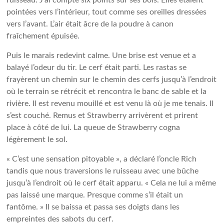
ruisseau. J’ai compté six points sur ses bois. Elles étaient
pointées vers l’intérieur, tout comme ses oreilles dressées
vers l’avant. L’air était âcre de la poudre à canon
fraîchement épuisée.
Puis le marais redevint calme. Une brise est venue et a
balayé l’odeur du tir. Le cerf était parti. Les rastas se
frayèrent un chemin sur le chemin des cerfs jusqu’à l’endroit
où le terrain se rétrécit et rencontra le banc de sable et la
rivière. Il est revenu mouillé et est venu là où je me tenais. Il
s’est couché. Remus et Strawberry arrivèrent et prirent
place à côté de lui. La queue de Strawberry cogna
légèrement le sol.
« C’est une sensation pitoyable », a déclaré l’oncle Rich
tandis que nous traversions le ruisseau avec une bûche
jusqu’à l’endroit où le cerf était apparu. « Cela ne lui a même
pas laissé une marque. Presque comme s’il était un
fantôme. » Il se baissa et passa ses doigts dans les
empreintes des sabots du cerf.