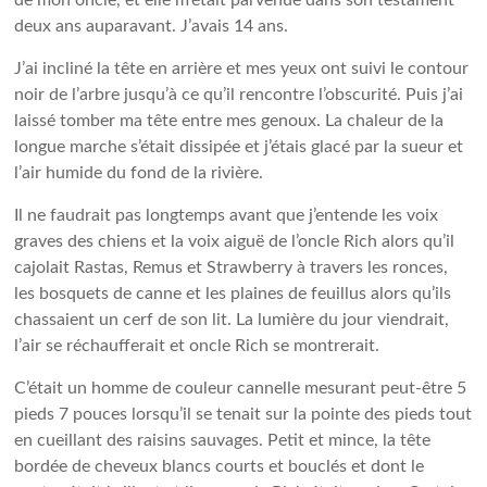
de mon oncle, et elle m’était parvenue dans son testament
deux ans auparavant. J’avais 14 ans.
J’ai incliné la tête en arrière et mes yeux ont suivi le contour
noir de l’arbre jusqu’à ce qu’il rencontre l’obscurité. Puis j’ai
laissé tomber ma tête entre mes genoux. La chaleur de la
longue marche s’était dissipée et j’étais glacé par la sueur et
l’air humide du fond de la rivière.
Il ne faudrait pas longtemps avant que j’entende les voix
graves des chiens et la voix aiguë de l’oncle Rich alors qu’il
cajolait Rastas, Remus et Strawberry à travers les ronces,
les bosquets de canne et les plaines de feuillus alors qu’ils
chassaient un cerf de son lit. La lumière du jour viendrait,
l’air se réchaufferait et oncle Rich se montrerait.
C’était un homme de couleur cannelle mesurant peut-être 5
pieds 7 pouces lorsqu’il se tenait sur la pointe des pieds tout
en cueillant des raisins sauvages. Petit et mince, la tête
bordée de cheveux blancs courts et bouclés et dont le