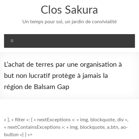
Aller
Clos Sakura
au
contenu
Un temps pour soi, un jardin de convivialité
Menu
L’achat de terres par une organisation à
but non lucratif protège à jamais la
région de Balsam Gap
« ], « filter »: { « nextExceptions »: « img, blockquote, div »,
« nextContainsExceptions »: « img, blockquote, a.btn, ao-
button »} } »>