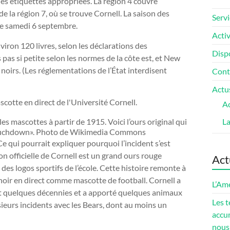
les étiquettes appropriées. La région 4 couvre
de la région 7, où se trouve Cornell. La saison des
Servi
 le samedi 6 septembre.
Activ
viron 120 livres, selon les déclarations des
Dispo
is pas si petite selon les normes de la côte est, et New
noirs. (Les réglementations de l’État interdisent
Cont
Actu
Ac
les mascottes à partir de 1915. Voici l’ours original qui
L
Touchdown». Photo de Wikimedia Commons
Ce qui pourrait expliquer pourquoi l’incident s’est
 officielle de Cornell est un grand ours rouge
Act
s logos sportifs de l’école. Cette histoire remonte à
 noir en direct comme mascotte de football. Cornell a
L’Amé
nt quelques décennies et a apporté quelques animaux
Les t
ieurs incidents avec les Bears, dont au moins un
accum
nous 