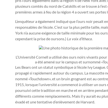
pris l’ours légalement dans la région 4 de New York avec 
plusieurs comtés du nord de Catskills et se trouve à l’est 
premières armes à feu de la région 4 a ouvert ses portes
L’enquêteur a également indiqué que l’ours noir pesait en
responsables de l’école. C’est sur la plus petite taille, ma
York n’a aucune exigence de taille minimale pour les ours 
cependant la prise de oursons.)
.
La voix d’Ithaca
L’Université Cornell a utilisé des ours noirs vivants pour 
a été amené sur le campus et surnommé «
Les Bears ont un statut symbolique à l’école Ivy League. 
propagé si rapidement autour du campus. La mascotte non
nommé «Touchdown», et un bruin grognant est au centre de
1915, lorsque l’université a commencé à utiliser un ours
poursuivi cette tradition en marche et en arrière penda
différents comme remplacements. Mais il y aurait eu plus
évadé et une tentative d’enlèvement de Harvard.