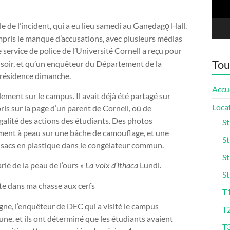
e de l’incident, qui a eu lieu samedi au Ganędagǫ Hall.
ompris le manque d’accusations, avec plusieurs médias
 service de police de l’Université Cornell a reçu pour
Tou
 soir, et qu’un enquêteur du Département de la
 résidence dimanche.
Accu
dement sur le campus. Il avait déjà été partagé sur
Loca
is sur la page d’un parent de Cornell, où de
galité des actions des étudiants. Des photos
St
ement à peau sur une bâche de camouflage, et une
St
 sacs en plastique dans le congélateur commun.
St
rlé de la peau de l’ours »
Lundi.
La voix d’Ithaca
St
ente dans ma chasse aux cerfs
T1
ne, l’enquêteur de DEC qui a visité le campus
T
ne, et ils ont déterminé que les étudiants avaient
T