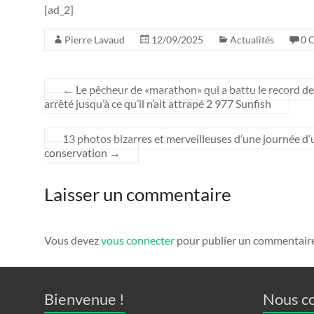
[ad_2]
Pierre Lavaud
12/09/2025
Actualités
0 
←
Le pêcheur de «marathon» qui a battu le record de
arrêté jusqu’à ce qu’il n’ait attrapé 2 977 Sunfish
13 photos bizarres et merveilleuses d’une journée d’u
conservation
→
Laisser un commentaire
Vous devez
vous connecter
pour publier un commentaire
Bienvenue !
Nous c