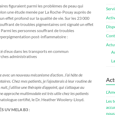
laires figuraient parmi les problèmes de peau qui
Servi
elon une étude menée par La Roche-Posay auprès de
Activ
 effet profond sur la qualité de vie. Sur les 23 000
ouffrant de troubles pigmentaires ont signalé un effet
Dispo
 Parmi les personnes souffrant de troubles
Cont
hyperpigmentation post-inflammatoire :
Actu
ôté d’eux dans les transports en commun
Ac
rches administratives
L
gie avec un nouveau mécanisme d’action. J’ai hâte de
Act
aires. Chez mes patients, je l’ajouterais à leur routine de
uit, j’utilise une thérapie d’appoint, qui s’attaque au
L’Amé
ne approche multimodale est très utile chez les patients
atologue certifié, le Dr.
Heather Woolery-Lloyd
.
Les t
accum
S UV MELA B3 :
nous 