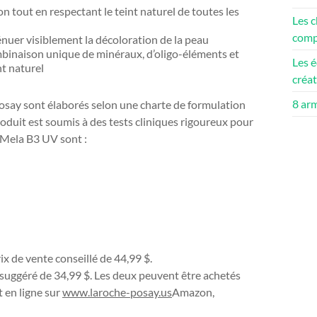
on tout en respectant le teint naturel de toutes les
Les c
compé
énuer visiblement la décoloration de la peau
binaison unique de minéraux, d’oligo-éléments et
Les é
t naturel
créa
8 ar
osay sont élaborés selon une charte de formulation
oduit est soumis à des tests cliniques rigoureux pour
t Mela B3 UV sont :
x de vente conseillé de
44,99 $
.
 suggéré de
34,99 $
. Les deux peuvent être achetés
t en ligne sur
www.laroche-posay.us
Amazon,