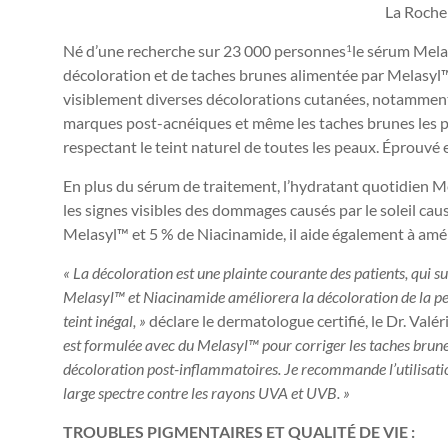
La Roche
Né d’une recherche sur 23 000 personnes
le sérum Mela
1
décoloration et de taches brunes alimentée par Melasyl
visiblement diverses décolorations cutanées, notamment le
marques post-acnéiques et même les taches brunes les plu
respectant le teint naturel de toutes les peaux. Éprouvé e
En plus du sérum de traitement, l’hydratant quotidien M
les signes visibles des dommages causés par le soleil ca
Melasyl™ et 5 % de Niacinamide, il aide également à amél
« La décoloration est une plainte courante des patients, qui 
Melasyl™ et Niacinamide améliorera la décoloration de la pea
teint inégal, »
déclare le dermatologue certifié, le Dr.
Valér
est formulée avec du Melasyl™ pour corriger les taches brune
décoloration post-inflammatoires. Je recommande l’utilisati
large spectre contre les rayons UVA et UVB. »
TROUBLES PIGMENTAIRES ET QUALITÉ DE VIE :