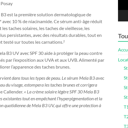
 Posay
 B3 est la première solution dermatologique de
™ avec 10 % de niacinamide. Ce sérum anti-âge réduit
s taches solaires, les taches de vieillesse, les
Tou
s persistantes, avec des résultats durables, tout en
t testé sur toutes les carnations.
2
Accu
ela B3 UV avec SPF 30 aide à protéger la peau contre
Loca
usés par l’exposition aux UVA et aux UVB. Alimenté par
iorer l’apparence des taches brunes.
St
St
survient dans tous les types de peau. Le sérum Mela B3 avec
u du visage, estompera les taches brunes et corrigera
St
ie Callender
.
« La crème solaire légère SPF 30 Mela B3
St
s existantes tout en empêchant l’hyperpigmentation et la
on quotidienne de Mela B3 UV, qui offre une protection à
T1
T
T