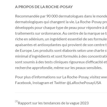
A PROPOS DE LA ROCHE-POSAY
Recommandée par 90 000 dermatologues dans le monde, la
dermatologiques qui changent la vie. La Roche-Posay p
développés pour chaque type de peau pour répondre à di
traitements sur ordonnance. Au centre de la marque se t
riche en sélénium, un ingrédient essentiel de ses formul
apaisantes et antioxydantes qui provient de son centre 
de
Europe
. Les produits sont élaborés selon une charte 
minimal d’ingrédients et sont formulés à des concentrat
sont soumis à des tests cliniques rigoureux d’efficacité e
recherche approfondie, même sur les peaux sensibles.
Pour plus d’informations sur La Roche-Posay, visitez w
Facebook, Instagram et Twitter @LaRochePosayUSA
[1]
Rapport sur les tendances de la vague 2023