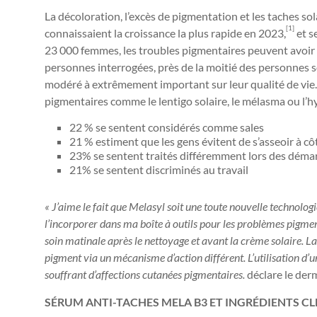
La décoloration, l’excès de pigmentation et les taches so
[1]
connaissaient la croissance la plus rapide en 2023,
et s
23 000 femmes, les troubles pigmentaires peuvent avoir un
personnes interrogées, près de la moitié des personnes s
modéré à extrêmement important sur leur qualité de vie.
pigmentaires comme le lentigo solaire, le mélasma ou l’
22 % se sentent considérés comme sales
21 % estiment que les gens évitent de s’asseoir à c
23% se sentent traités différemment lors des déma
21% se sentent discriminés au travail
« J’aime le fait que Melasyl soit une toute nouvelle technolo
l’incorporer dans ma boîte à outils pour les problèmes pigment
soin matinale après le nettoyage et avant la crème solaire. La n
pigment via un mécanisme d’action différent. L’utilisation d’u
souffrant d’affections cutanées pigmentaires.
déclare le derm
SÉRUM ANTI-TACHES MELA B3 ET INGRÉDIENTS CLÉ