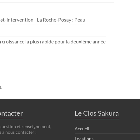
ost-intervention | La Roche-Posay : Peau
a croissance la plus rapide pour la deuxième année
.
ontacter
Le Clos Sakura
question et renseignement,
Accueil
s à nous contacter :
Locations