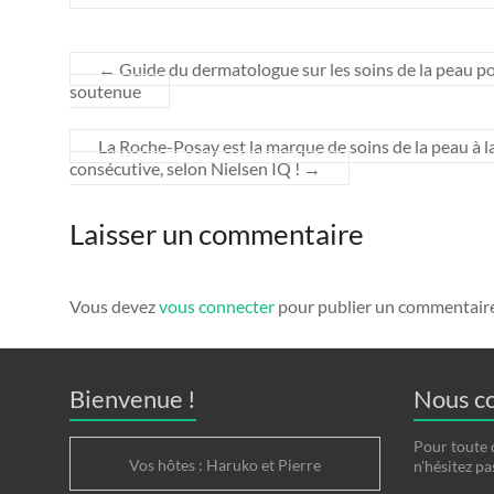
←
Guide du dermatologue sur les soins de la peau p
soutenue
La Roche-Posay est la marque de soins de la peau à l
consécutive, selon Nielsen IQ !
→
Laisser un commentaire
Vous devez
vous connecter
pour publier un commentaire
Bienvenue !
Nous c
Pour toute 
Vos hôtes : Haruko et Pierre
n’hésitez pa