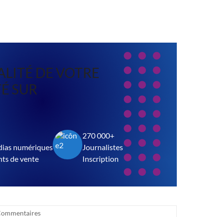
ALITÉ DE VOTRE
É SUR
270 000+
ias numériques
Journalistes
nts de vente
Inscription
Commentaires