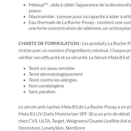
Melasyl™ : aide à cibler l’apparence de la décolorati
peaux
Niacinamide : connue pour sa capacité à aider à att
Eau thermale de La Roche-Posay : contient une com
une forte concentration de sélénium, un antioxydan
CHARTE DE FORMULATION :
Les produits La Roche-P
stricte avec un nombre d’ingrédients minimal. Chaque pr
vérifier son efficacité et sa sécurité. Le Sérum Mela B3 e
Testé sur peau sensible
Testé dermatologiquement
Testé contre les allergies
Non comédogène
Sans paraben
Le sérum anti-taches Mela B3 de La Roche-Posay a un pri
Mela B3 UV Daily Moisturizer SPF 30 a un prix de détail
chez CVS, ULTA, Target, Walgreens/
Duane Lire
Rite Aid e
Dermstore, LovelySkin, SkinStore.