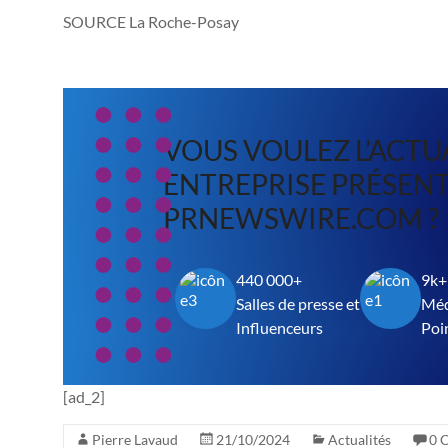
SOURCE La Roche-Posay
VOUS VOULEZ L’ACTU
ENTREPRISE
PRÉSENT
PRNEWSWIRE.COM ?
440 000+
9k+
Salles de presse et
Méd
Influenceurs
Poi
[ad_2]
Pierre Lavaud
21/10/2024
Actualités
0 