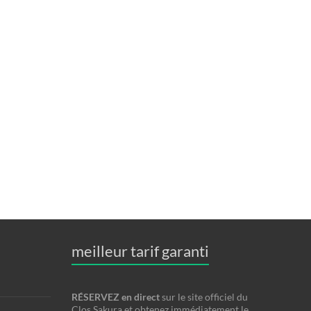
meilleur tarif garanti
RÉSERVEZ en direct
sur le site officiel du
Clos Sakura et obtenez immédiatement le