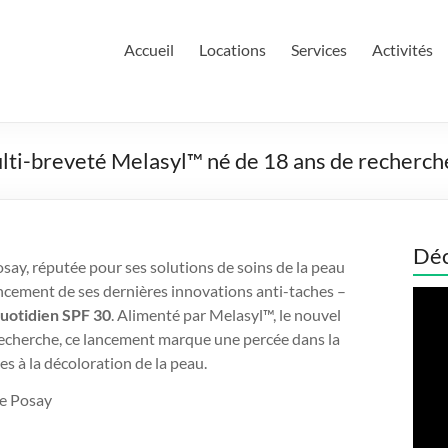
Accueil
Locations
Services
Activités
lti-breveté Melasyl™ né de 18 ans de recherch
Déc
y, réputée pour ses solutions de soins de la peau
ancement de ses dernières innovations anti-taches –
Lect
uotidien SPF 30
. Alimenté par Melasyl™, le nouvel
vidé
recherche, ce lancement marque une percée dans la
s à la décoloration de la peau.