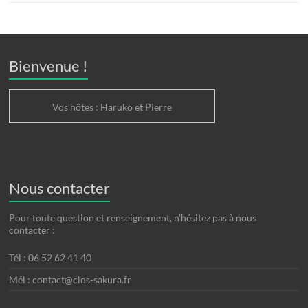
Bienvenue !
Vos hôtes : Haruko et Pierre
Nous contacter
Pour toute question et renseignement, n’hésitez pas à nous
contacter :
Tél : 06 52 62 41 40
Mél : contact@clos-sakura.fr