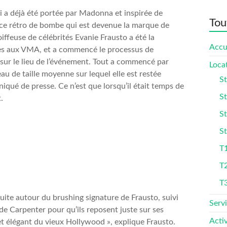
i a déjà été portée par Madonna et inspirée de
Tou
ce rétro de bombe qui est devenue la marque de
oiffeuse de célébrités Evanie Frausto a été la
Accu
tes aux VMA, et a commencé le processus de
sur le lieu de l’événement. Tout a commencé par
Loca
au de taille moyenne sur lequel elle est restée
St
qué de presse. Ce n’est que lorsqu’il était temps de
St
.
St
St
T1
T
T
ruite autour du brushing signature de Frausto, suivi
Serv
e Carpenter pour qu’ils reposent juste sur ses
Activ
c et élégant du vieux Hollywood », explique Frausto.