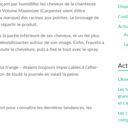
nçant par humidifier les cheveux de la chanteuse
Dispo
n Volume Maximizer (Carpenter vient d’être
Cont
 marque) des racines aux pointes. Le brossage de
épartir le produit.
Actu
Ac
 la partie inférieure de ses cheveux, et un fer plus
 rebondissantes autour de son visage. Enfin, Frausto a
L
te la chevelure, puis a fixé le tout avec le spray
Act
sa frange – étaient toujours impeccables à l’after-
n de toute la journée en valait la peine.
L’Amé
Les t
gran
et c’
ort pour connaître les dernières tendances, les
Les c
compé