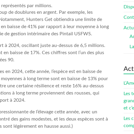
représentés par millions.
Dispo
oup de doublures en argent. Par exemple, les
Cont
 Notamment, Hunters Get obtiendra une limite de
nt en baisse de 41% par rapport à leur moyenne à long
Actu
ie de gestion intérimaire des Pintail USFWS.
Ac
 à 2024, oscillant juste au-dessus de 6,5 millions.
L
 en baisse de 17%. Ces chiffres sont l’un des plus
ées 90.
Act
ues en 2024, cette année, l’espèce est en baisse de
s moyennes à long terme sont en baisse de 13% pour
L’Amé
ontre une certaine résilience et reste 16% au-dessus
tions à long terme proviennent des rousses, qui
Les t
port à 2024.
gran
et c’
mpressionnante de l’élevage cette année, avec un
Les c
ré des gains modestes, et les deux espèces sont à
compé
s sont légèrement en hausse aussi.)