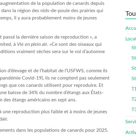
re augmentation de la population de canards depuis
dans la région des nids-de-poule des prairies qui
Tou
temps, il y aura probablement moins de jeunes
Accu
st passé la dernière saison de reproduction », a
Loca
mited, à
Vie en plein air
. «Ce sont des oiseaux qui
St
nditions vraiment sèches sera sur le vol d’automne
St
St
tion d’élevage et de l’habitat de l’USFWS, comme ils
la pandémie Covid-19), ils ne comptent pas seulement
St
angs que ces canards utilisent pour reproduire. Et
T1
 une baisse de 34% du nombre d’étangs aux États-
T
ion des étangs américains en sept ans.
T
 une reproduction plus faible et à moins de jeunes
air.
Serv
Activ