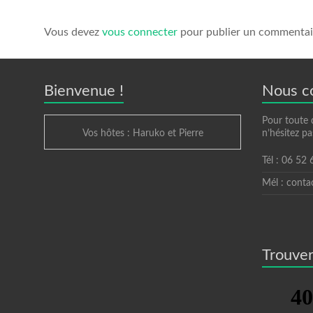
Vous devez
vous connecter
pour publier un commentai
Bienvenue !
Nous c
Pour toute 
Vos hôtes : Haruko et Pierre
n’hésitez pa
Tél : 06 52
Mél : conta
Trouver