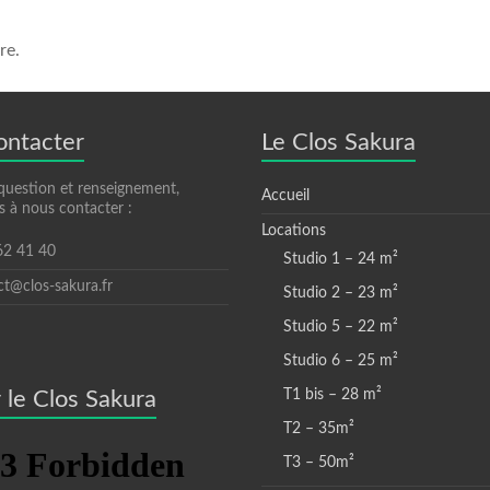
re.
ontacter
Le Clos Sakura
question et renseignement,
Accueil
s à nous contacter :
Locations
 62 41 40
Studio 1 – 24 m²
ct@clos-sakura.fr
Studio 2 – 23 m²
Studio 5 – 22 m²
Studio 6 – 25 m²
 le Clos Sakura
T1 bis – 28 m²
T2 – 35m²
T3 – 50m²