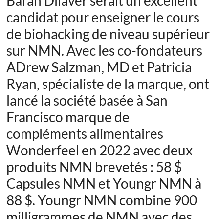
Baran Dilaver serait un excellent
candidat pour enseigner le cours
de biohacking de niveau supérieur
sur NMN. Avec les co-fondateurs
A
Drew Salzman, MD et Patricia
Ryan, spécialiste de la marque, ont
lancé la société basée à San
Francisco
marque de
compléments alimentaires
Wonderfeel en 2022 avec deux
produits NMN brevetés : 58 $
Capsules NMN et Youngr NMN à
88 $.
Youngr NMN combine 900
milligrammes de NMN avec des