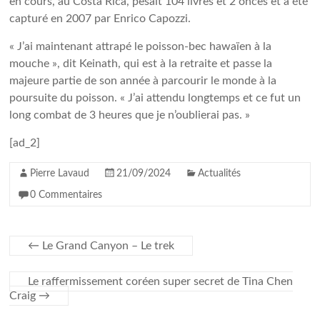
en cours, au Costa Rica, pesait 104 livres et 2 onces et a été
capturé en 2007 par Enrico Capozzi.
« J’ai maintenant attrapé le poisson-bec hawaïen à la
mouche », dit Keinath, qui est à la retraite et passe la
majeure partie de son année à parcourir le monde à la
poursuite du poisson. « J’ai attendu longtemps et ce fut un
long combat de 3 heures que je n’oublierai pas. »
[ad_2]
Pierre Lavaud
21/09/2024
Actualités
0 Commentaires
←
Le Grand Canyon – Le trek
Le raffermissement coréen super secret de Tina Chen
Craig
→