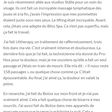
Je suis récemment allée aux studios Ställe pour un soin du
visage. Ils ont fait un incroyable massage lymphatique des
joues et à la fin, j’avais l’impression que mes pommettes
étaient juste sous mes yeux. Le lifting était incroyable. Avant
cela, j’étais une adepte du Bliss Spa. Ce n’est pas superflu, mais
ça fait le travail.
J’ai fait Ultherapy, un traitement de raffermissement, trois
fois dans ma vie. C’est vraiment intense et douloureux. La
dernière fois que je l’ai fait, la technicienne m’a donné du Pro-
Nox pour la douleur, mais je me souviens qu’elle a fait un seul
passage et j’étais en train de mourir. Elle m’a dit : « Il nous reste
158 passages », ou quelque chose comme ça. C’était
épouvantable. Au final, j’ai aimé ça, la douleur en valait la
peine.
En revanche, j’ai fait du Botox sur mon front et je n’ai pas
vraiment aimé. Cela a fait quelque chose de bizarre à mes
sourcils. J’ai aussi fait du Botox dans mes appareils de
massage parce que je serre la mâchoire la nuit. Cela a